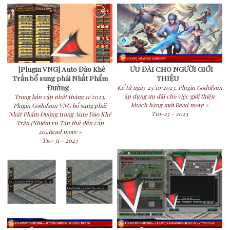
[Plugin VNG] Auto Đào Khê
ƯU ĐÃI CHO NGƯỜI GIỚI
Trấn bổ sung phái Nhất Phẩm
THIỆU
Đường
Kể từ ngày 25/10/2023, Plugin Godofsun
áp dụng ưu đãi cho việc giới thiệu
Trong bản cập nhật tháng 11/2023,
khách hàng mới.Read more »
Plugin Godofsun VNG bổ sung phái
T10-25 - 2023
Nhất Phẩm Đường trong Auto Đào Khê
Trấn (Nhiệm vụ Tân thủ đến cấp
20).Read more »
T10-31 - 2023