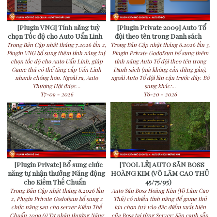
[Plugin VNG] Tính năng tuỳ
[Plugin Private 2009] Auto Tổ
chọn Tốc độ cho Auto Uẩn Linh
đội theo tên trong Danh sách
Trong Bản Cập nhật tháng 7.2026 lần 2,
Trong Bản Cập nhật tháng 6.2026 lần 3,
Plugin VNG bổ sung thêm tính năng tuỳ
Plugin Private Godofsun bổ sung thêm
chọn tốc độ cho Auto Uẩn Linh, giúp
tính năng Auto Tổ đội theo tên trong
Game thủ có thể tăng cấp Uẩn Linh
Danh sách (mà không cần đứng gần),
nhanh chóng hơn. Ngoài ra, Auto
ngoài Auto Tổ đội lân cận trước đây. Bổ
Thương Hội được...
sung khác:...
T7-09 - 2026
T6-20 - 2026
[Plugin Private] Bổ sung chức
[TOOL LẺ] AUTO SĂN BOSS
năng tự nhận thưởng Năng động
HOÀNG KIM (VÕ LÂM CAO THỦ
cho Kiếm Thế Chuẩn
45/75/95)
Trong Bản Cập nhật tháng 6.2026 lần
Auto Săn Boss Hoàng Kim (Võ Lâm Cao
2, Plugin Private Godofsun bổ sung 2
Thủ) có nhiều tính năng để game thủ
chức năng sau cho server Kiếm Thế
lựa chọn tuỳ vào đặc điểm xuất hiện
Chuẩn 2009 (1) Tự nhận thưởng Năng
của Boss tại từng Server: Săn canh sẵn