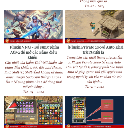
không mua quá số...
T12-12 - 2024
Plugin VNG - Bổ sung phím
[Plugin Private 2009] Auto Khai
Atl+2 để mở các Bảng điều
trừ Người lạ
khiển
Trong bản cập nhật tháng 11/2024 lần
2, Plugin Private 2009 bổ sung Auto
Cập nhật của Kiếm Thế VNG khiến các
Khai trừ Người lạ (không phải hảo hữu).
phím điều khiển trước đây như Home,
Auto sẽ giúp game thủ giải quyết tình
End, Shift+C, Shift+Ẻnd không sử dụng
trạng người lạ xin vào xe thao tác các
được. Plugin Godofsun tháng 12.2024
câu lệnh...
lần 2 bổ sung phím Alt+2 để đồng thời
T11-11 - 2024
mở các Bảng...
T12-04 - 2024