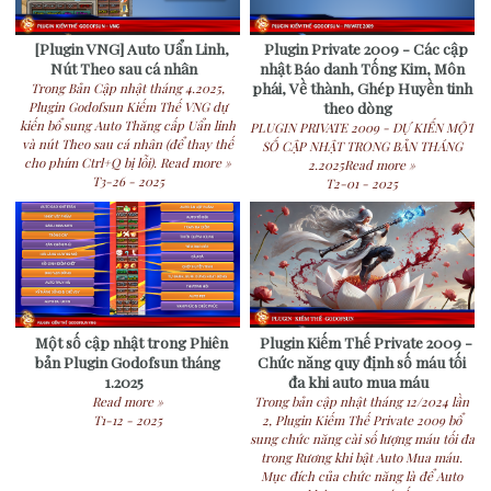
[Plugin VNG] Auto Uẩn Linh,
Plugin Private 2009 - Các cập
Nút Theo sau cá nhân
nhật Báo danh Tống Kim, Môn
phái, Về thành, Ghép Huyền tinh
Trong Bản Cập nhật tháng 4.2025,
theo dòng
Plugin Godofsun Kiếm Thế VNG dự
kiến bổ sung Auto Thăng cấp Uẩn linh
PLUGIN PRIVATE 2009 - DỰ KIẾN MỘT
và nút Theo sau cá nhân (để thay thế
SỐ CẬP NHẬT TRONG BẢN THÁNG
cho phím Ctrl+Q bị lỗi). Read more »
2.2025Read more »
T3-26 - 2025
T2-01 - 2025
Một số cập nhật trong Phiên
Plugin Kiếm Thế Private 2009 -
bản Plugin Godofsun tháng
Chức năng quy định số máu tối
1.2025
đa khi auto mua máu
Read more »
Trong bản cập nhật tháng 12/2024 lần
T1-12 - 2025
2, Plugin Kiếm Thế Private 2009 bổ
sung chức năng cài số lượng máu tối đa
trong Rương khi bật Auto Mua máu.
Mục đích của chức năng là để Auto