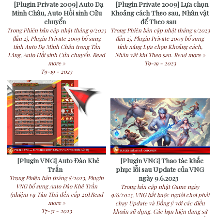
[Plugin Private 2009] Auto Dạ
[Plugin Private 2009] Lựa chọn
Minh Châu, Auto Hồi sinh Cửu
Khoảng cách Theo sau, Nhân vật
chuyển
để Theo sau
Trong Phiên bản cập nhật tháng 9/2023
Trong Phiên bản cập nhật tháng 9/2023
(lần 2), Plugin Private 2009 bổ sung
(lần 2), Plugin Private 2009 bổ sung
tính Auto Dạ Minh Châu trong Tần
tính năng Lựa chọn Khoảng cách,
Lăng, Auto Hồi sinh Cửu chuyển. Read
Nhân vật khi Theo sau. Read more »
more »
T9-19 - 2023
T9-19 - 2023
[Plugin VNG] Auto Đào Khê
[Plugin VNG] Thao tác khắc
Trấn
phục lỗi sau Update của VNG
ngày 9.6.2023
Trong Phiên bản tháng 8/2023, Plugin
VNG bổ sung Auto Đào Khê Trần
Trong bản cập nhật Game ngày
(nhiệm vụ Tân Thủ đến cấp 20).Read
9/6/2023, VNG bắt buộc người chơi phải
more »
chạy Update và Đồng ý với các điều
T7-31 - 2023
khoản sử dụng. Các bạn hiện đang sử