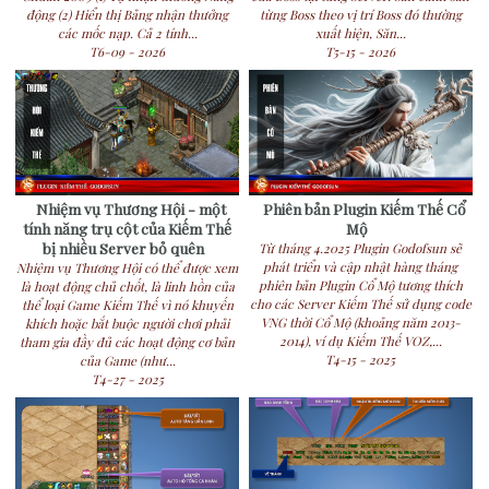
động (2) Hiển thị Bảng nhận thưởng
từng Boss theo vị trí Boss đó thường
các mốc nạp. Cả 2 tính...
xuất hiện, Săn...
T6-09 - 2026
T5-15 - 2026
Nhiệm vụ Thương Hội - một
Phiên bản Plugin Kiếm Thế Cổ
tính năng trụ cột của Kiếm Thế
Mộ
bị nhiều Server bỏ quên
Từ tháng 4.2025 Plugin Godofsun sẽ
phát triển và cập nhật hàng tháng
Nhiệm vụ Thương Hội có thể được xem
phiên bản Plugin Cổ Mộ tương thích
là hoạt động chủ chốt, là linh hồn của
cho các Server Kiếm Thế sử dụng code
thể loại Game Kiếm Thế vì nó khuyến
VNG thời Cổ Mộ (khoảng năm 2013-
khích hoặc bắt buộc người chơi phải
2014), ví dụ Kiếm Thế VOZ,...
tham gia đầy đủ các hoạt động cơ bản
T4-15 - 2025
của Game (như...
T4-27 - 2025