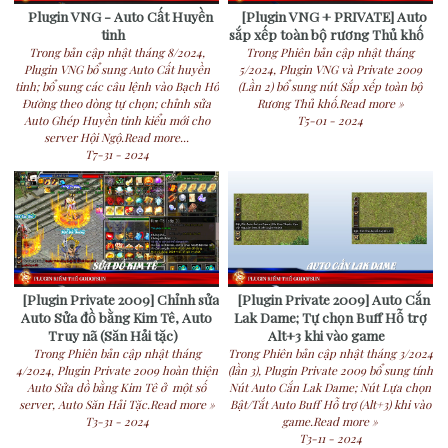
Plugin VNG - Auto Cất Huyền
[Plugin VNG + PRIVATE] Auto
tinh
sắp xếp toàn bộ rương Thủ khố
Trong bản cập nhật tháng 8/2024,
Trong Phiên bản cập nhật tháng
Plugin VNG bổ sung Auto Cất huyền
5/2024, Plugin VNG và Private 2009
tinh; bổ sung các câu lệnh vào Bạch Hổ
(Lần 2) bổ sung nút Sắp xếp toàn bộ
Đường theo dòng tự chọn; chỉnh sửa
Rương Thủ khố.Read more »
Auto Ghép Huyền tinh kiểu mới cho
T5-01 - 2024
server Hội Ngộ.Read more...
T7-31 - 2024
[Plugin Private 2009] Chỉnh sửa
[Plugin Private 2009] Auto Cắn
Auto Sửa đồ bằng Kim Tê, Auto
Lak Dame; Tự chọn Buff Hỗ trợ
Truy nã (Săn Hải tặc)
Alt+3 khi vào game
Trong Phiên bản cập nhật tháng
Trong Phiên bản cập nhật tháng 3/2024
4/2024, Plugin Private 2009 hoàn thiện
(lần 3), Plugin Private 2009 bổ sung tính
Auto Sửa dồ bằng Kim Tê ở một số
Nút Auto Cắn Lak Dame; Nút Lựa chọn
server, Auto Săn Hải Tặc.Read more »
Bật/Tắt Auto Buff Hỗ trợ (Alt+3) khi vào
T3-31 - 2024
game.Read more »
T3-11 - 2024