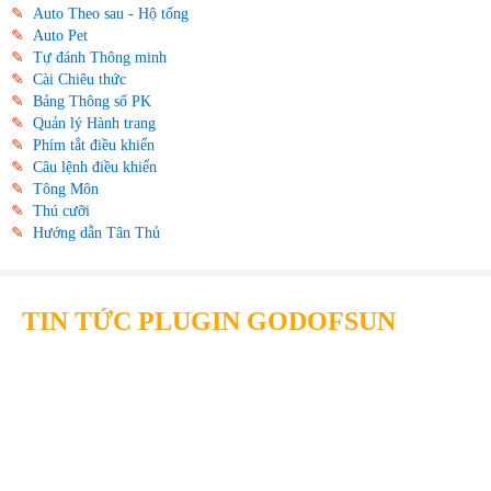
✎
Auto Theo sau - Hộ tống
✎
Auto Pet
✎
Tự đánh Thông minh
✎
Cài Chiêu thức
✎
Bảng Thông số PK
✎
Quản lý Hành trang
✎
Phím tắt điều khiển
✎
Câu lệnh điều khiển
✎
Tông Môn
✎
Thú cưỡi
✎
Hướng dẫn Tân Thủ
TIN TỨC PLUGIN GODOFSUN