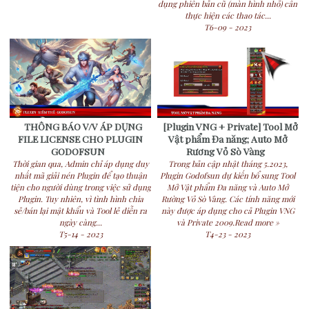
dụng phiên bản cũ (màn hình nhỏ) cần
thực hiện các thao tác...
T6-09 - 2023
THÔNG BÁO V/V ÁP DỤNG
[Plugin VNG + Private] Tool Mở
FILE LICENSE CHO PLUGIN
Vật phẩm Đa năng; Auto Mở
GODOFSUN
Rương Vỏ Sò Vàng
Thời gian qua, Admin chỉ áp dụng duy
Trong bản cập nhật tháng 5.2023,
nhất mã giải nén Plugin để tạo thuận
Plugin Godofsun dự kiến bổ sung Tool
tiện cho người dùng trong việc sử dụng
Mở Vật phẩm Đa năng và Auto Mở
Plugin. Tuy nhiên, vì tình hình chia
Rường Vỏ Sò Vàng. Các tính năng mới
sẻ/bán lại mật khẩu và Tool lẻ diễn ra
này được áp dụng cho cả Plugin VNG
ngày càng...
và Private 2009.Read more »
T5-14 - 2023
T4-23 - 2023