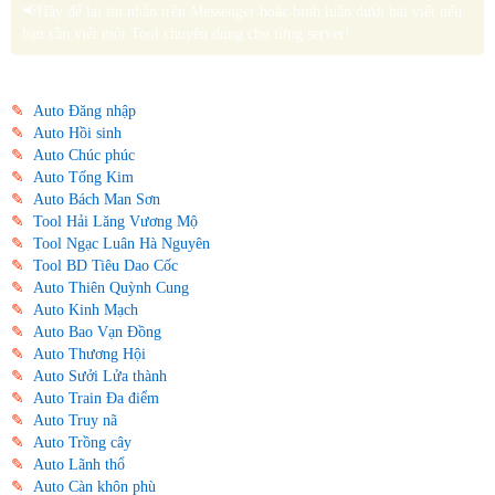
📢Hãy để lại tin nhắn trên Messenger hoặc bình luận dưới bài viết nếu
bạn cần viết một Tool chuyên dụng cho từng server!
✎
Auto Đăng nhập
✎
Auto Hồi sinh
✎
Auto Chúc phúc
✎
Auto Tống Kim
✎
Auto Bách Man Sơn
✎
Tool Hải Lăng Vương Mộ
✎
Tool Ngạc Luân Hà Nguyên
✎
Tool BD Tiêu Dao Cốc
✎
Auto Thiên Quỳnh Cung
✎
Auto Kinh Mạch
✎
Auto Bao Vạn Đồng
✎
Auto Thương Hội
✎
Auto Sưởi Lửa thành
✎
Auto Train Đa điểm
✎
Auto Truy nã
✎
Auto Trồng cây
✎
Auto Lãnh thổ
✎
Auto Càn khôn phù