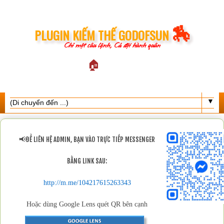
🏇
PLUGIN KIẾM THẾ GODOFSUN
Chỉ một câu lệnh, Cả đội hành quân
🏠
▼
📢
ĐỂ LIÊN HỆ ADMIN, BẠN VÀO TRỰC TIẾP MESSENGER
BẰNG LINK SAU:
http://m.me/104217615263343
Hoặc dùng Google Lens quét QR bên cạnh